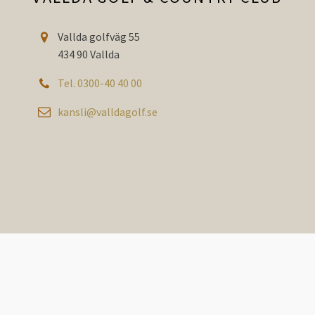
Vallda golfväg 55
434 90 Vallda
Tel. 0300-40 40 00
kansli@valldagolf.se