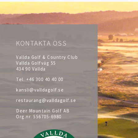
KONTAKTA OSS
Vallda Golf & Country Club
Vallda Golfväg 55
434 90 Vallda
Tel.
+46 300 40 40 00
kansli@valldagolf.se
restaurang@valldagolf.se
Deer Mountain Golf AB
Org.nr.
556705-6980