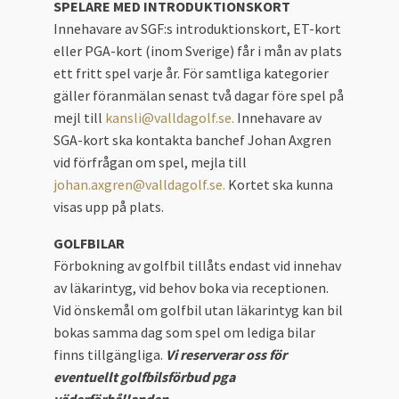
SPELARE MED INTRODUKTIONSKORT
Innehavare av SGF:s introduktionskort, ET-kort
eller PGA-kort (inom Sverige) får i mån av plats
ett fritt spel varje år. För samtliga kategorier
gäller föranmälan senast två dagar före spel på
mejl till
kansli@valldagolf.se.
Innehavare av
SGA-kort ska kontakta banchef Johan Axgren
vid förfrågan om spel, mejla till
johan.axgren@valldagolf.se.
Kortet ska kunna
visas upp på plats.
GOLFBILAR
Förbokning av golfbil tillåts endast vid innehav
av läkarintyg, vid behov boka via receptionen.
Vid önskemål om golfbil utan läkarintyg kan bil
bokas samma dag som spel om lediga bilar
finns tillgängliga.
Vi reserverar oss för
eventuellt golfbilsförbud pga