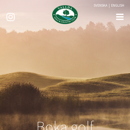
SVENSKA
|
ENGLISH
Boka golf