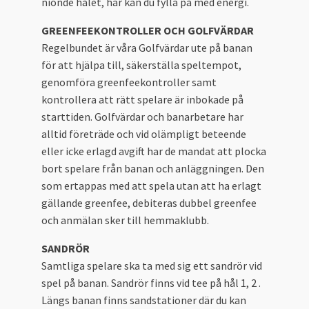
nionde hålet, här kan du fylla på med energi.
GREENFEEKONTROLLER OCH GOLFVÄRDAR
Regelbundet är våra Golfvärdar ute på banan
för att hjälpa till, säkerställa speltempot,
genomföra greenfeekontroller samt
kontrollera att rätt spelare är inbokade på
starttiden. Golfvärdar och banarbetare har
alltid företräde och vid olämpligt beteende
eller icke erlagd avgift har de mandat att plocka
bort spelare från banan och anläggningen. Den
som ertappas med att spela utan att ha erlagt
gällande greenfee, debiteras dubbel greenfee
och anmälan sker till hemmaklubb.
SANDRÖR
Samtliga spelare ska ta med sig ett sandrör vid
spel på banan. Sandrör finns vid tee på hål 1, 2 .
Längs banan finns sandstationer där du kan