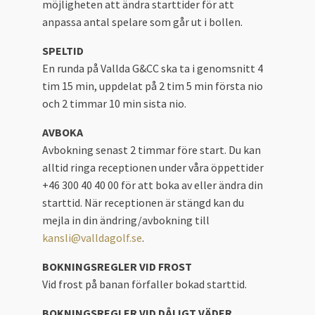
möjligheten att ändra starttider för att
anpassa antal spelare som går ut i bollen.
SPELTID
En runda på Vallda G&CC ska ta i genomsnitt 4
tim 15 min, uppdelat på 2 tim 5 min första nio
och 2 timmar 10 min sista nio.
AVBOKA
Avbokning senast 2 timmar före start. Du kan
alltid ringa receptionen under våra öppettider
+46 300 40 40 00 för att boka av eller ändra din
starttid. När receptionen är stängd kan du
mejla in din ändring/avbokning till
kansli@valldagolf.se
.
BOKNINGSREGLER VID FROST
Vid frost på banan förfaller bokad starttid.
BOKNINGSREGLER VID DÅLIGT VÄDER