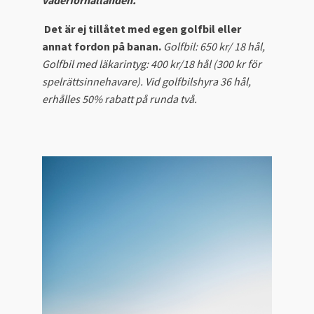
väderförhållanden.
Det är ej tillåtet med egen golfbil eller
annat fordon på banan.
Golfbil: 650 kr/ 18 hål,
Golfbil med läkarintyg: 400 kr/18 hål (300 kr för
spelrättsinnehavare). Vid golfbilshyra 36 hål,
erhålles 50% rabatt på runda två.