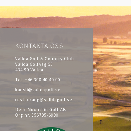
KONTAKTA OSS
Vallda Golf & Country Club
Vallda Golfväg 55
434 90 Vallda
Tel.
+46 300 40 40 00
kansli@valldagolf.se
restaurang@valldagolf.se
Deer Mountain Golf AB
Org.nr.
556705-6980