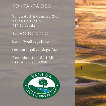
KONTAKTA OSS
Vallda Golf & Country Club
Vallda Golfväg 55
434 90 Vallda
Tel.
+46 300 40 40 00
kansli@valldagolf.se
restaurang@valldagolf.se
Deer Mountain Golf AB
Org.nr.
556705-6980