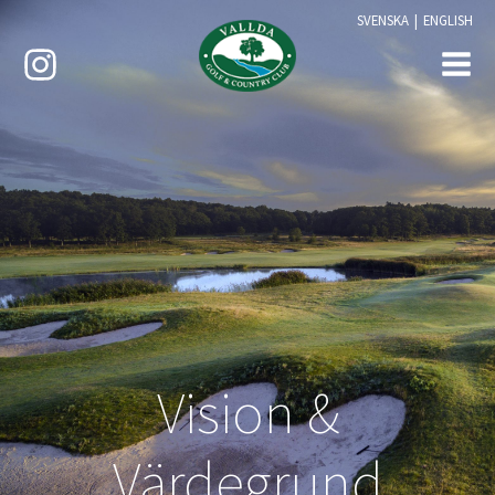
SVENSKA
|
ENGLISH
Vision &
Värdegrund