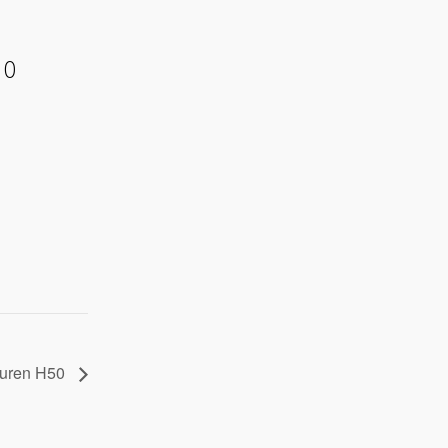
00
touren H50