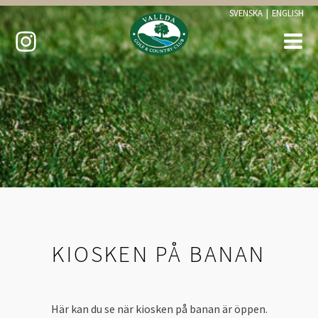
SVENSKA
|
ENGLISH
KIOSKEN PÅ BANAN
Här kan du se när kiosken på banan är öppen.