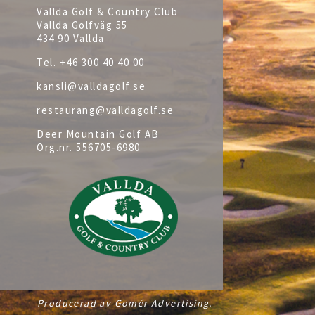
Vallda Golf & Country Club
Vallda Golfväg 55
434 90 Vallda
Tel.
+46 300 40 40 00
kansli@valldagolf.se
restaurang@valldagolf.se
Deer Mountain Golf AB
Org.nr.
556705-6980
Producerad av Gomér Advertising.