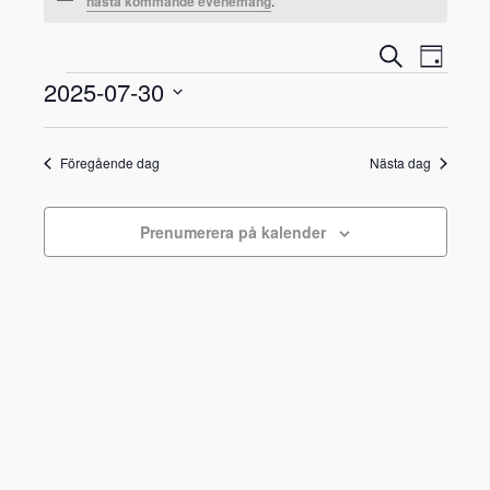
nästa kommande evenemang
.
EVENEM
Even
Sök
Dag
vynavi
EVENEMANG
SEARCH
2025-07-30
AND
Välj
VIEWS
datum.
Föregående dag
Nästa dag
NAVIGA
Prenumerera på kalender