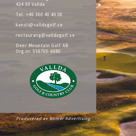
434 90 Vallda
Tel.
+46 300 40 40 00
kansli@valldagolf.se
restaurang@valldagolf.se
Deer Mountain Golf AB
Org.nr.
556705-6980
Producerad av Gomér Advertising.