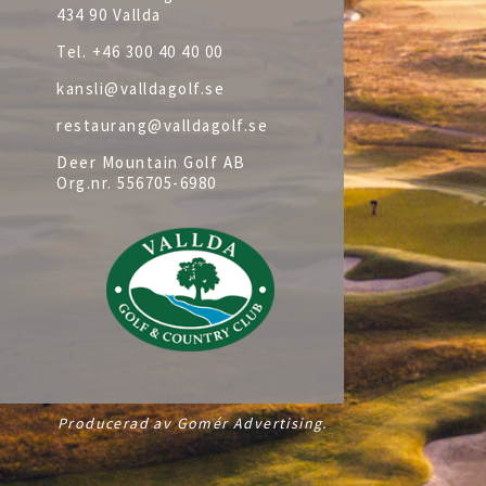
434 90 Vallda
Tel.
+46 300 40 40 00
kansli@valldagolf.se
restaurang@valldagolf.se
Deer Mountain Golf AB
Org.nr.
556705-6980
Producerad av Gomér Advertising.