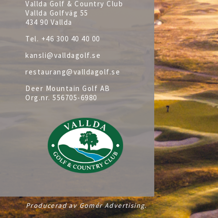
Vallda Golf & Country Club
Vallda Golfväg 55
434 90 Vallda
Tel.
+46 300 40 40 00
kansli@valldagolf.se
restaurang@valldagolf.se
Deer Mountain Golf AB
Org.nr.
556705-6980
Producerad av Gomér Advertising.